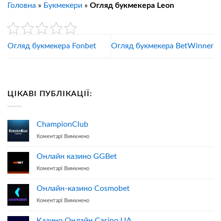
Головна
»
Букмекери
»
Огляд букмекера Leon
Огляд букмекера Fonbet
Огляд букмекера BetWinner
ЦІКАВІ ПУБЛІКАЦІЇ:
ChampionClub
до
Коментарі Вимкнено
ChampionClub
Онлайн казино GGBet
до
Коментарі Вимкнено
Онлайн
казино
Онлайн-казино Cosmobet
GGBet
до
Коментарі Вимкнено
Онлайн-
казино
Казино Онлайн Casino UA