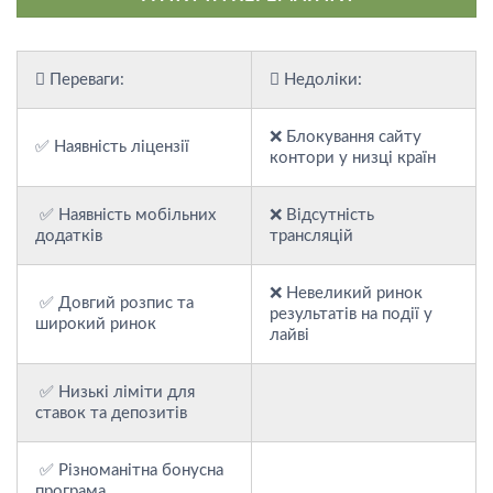
 Переваги:
 Недоліки:
❌ Блокування сайту
✅ Наявність ліцензії
контори у низці країн
✅ Наявність мобільних
❌ Відсутність
додатків
трансляцій
❌ Невеликий ринок
✅ Довгий розпис та
результатів на події у
широкий ринок
лайві
✅ Низькі ліміти для
ставок та депозитів
✅ Різноманітна бонусна
програма