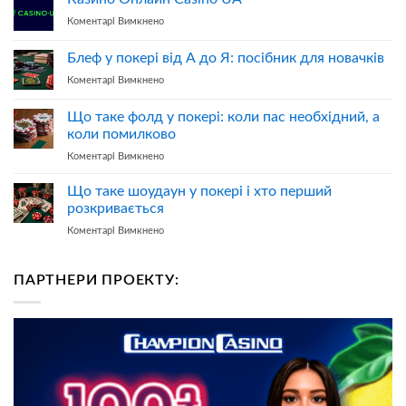
Cosmobet
до
Коментарі Вимкнено
Казино
Онлайн
Блеф у покері від А до Я: посібник для новачків
Casino
до
Коментарі Вимкнено
UA
Блеф
у
Що таке фолд у покері: коли пас необхідний, а
покері
коли помилково
від
до
Коментарі Вимкнено
А
Що
до
таке
Я:
Що таке шоудаун у покері і хто перший
фолд
посібник
розкривається
у
для
до
Коментарі Вимкнено
покері:
новачків
Що
коли
таке
пас
шоудаун
ПАРТНЕРИ ПРОЕКТУ:
необхідний,
у
а
покері
коли
і
помилково
хто
перший
розкривається