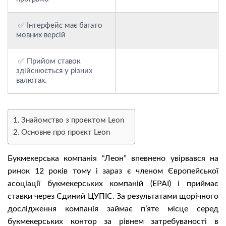
✅ Інтерфейс має багато
мовних версій
✅ Прийом ставок
здійснюється у різних
валютах.
Знайомство з проектом Leon
Основне про проєкт Leon
Букмекерська компанія “Леон” впевнено увірвався на
ринок 12 років тому і зараз є членом Європейської
асоціації букмекерських компаній (ЕРАІ) і приймає
ставки через Єдиний ЦУПІС. За результатами щорічного
дослідження компанія займає п’яте місце серед
букмекерських контор за рівнем затребуваності в