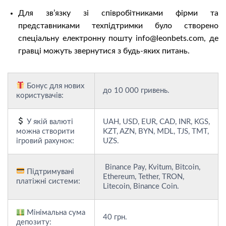
Для зв’язку зі співробітниками фірми та
представниками техпідтримки було створено
спеціальну електронну пошту
info@leonbets.com
, де
гравці можуть звернутися з будь-яких питань.
Бонус для нових
до 10 000 гривень.
користувачів:
У якій валюті
UAH, USD, EUR, CAD, INR, KGS,
можна створити
KZT, AZN, BYN, MDL, TJS, TMT,
ігровий рахунок:
UZS.
Binance Pay, Kvitum, Bitcoin,
Підтримувані
Ethereum, Tether, TRON,
платіжні системи:
Litecoin, Binance Coin.
Мінімальна сума
40 грн.
депозиту: