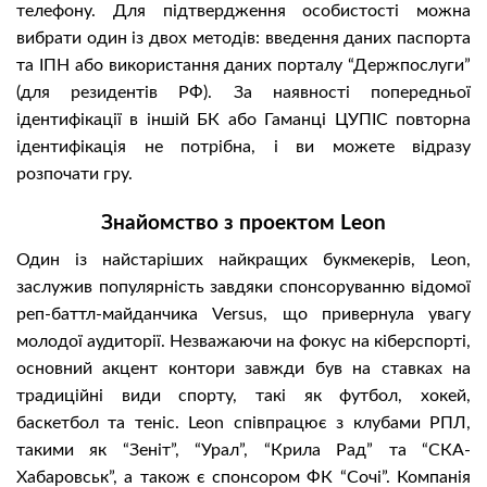
телефону. Для підтвердження особистості можна
вибрати один із двох методів: введення даних паспорта
та ІПН або використання даних порталу “Держпослуги”
(для резидентів РФ). За наявності попередньої
ідентифікації в іншій БК або Гаманці ЦУПІС повторна
ідентифікація не потрібна, і ви можете відразу
розпочати гру.
Знайомство з проектом Leon
Один із найстаріших найкращих букмекерів, Leon,
заслужив популярність завдяки спонсоруванню відомої
реп-баттл-майданчика Versus, що привернула увагу
молодої аудиторії. Незважаючи на фокус на кіберспорті,
основний акцент контори завжди був на ставках на
традиційні види спорту, такі як футбол, хокей,
баскетбол та теніс. Leon співпрацює з клубами РПЛ,
такими як “Зеніт”, “Урал”, “Крила Рад” та “СКА-
Хабаровськ”, а також є спонсором ФК “Сочі”. Компанія