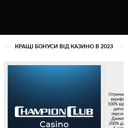
КРАЩІ БОНУСИ ВІД КАЗИНО В 2023
Отримай 1
верифіка
100% від 
депозит
персона
Джекпот!
200% до 