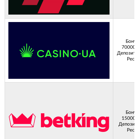
Бонус
700000
Депозиту 
Респі
Бонус
150000
Депозиту
Респі