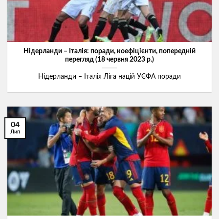
Нідерланди – Італія: поради, коефіцієнти, попередній
перегляд (18 червня 2023 р.)
Нідерланди – Італія Ліга націй УЄФА поради
04
Лип