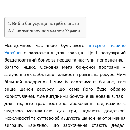
Вибір бонусу, що потрібно знати
Ліцензійні онлайн казино України
Невід’ємною частиною будь-якого
інтернет казино
України
є заохочення для гравців. Це і популярний
бездепозитний бонус за перше та наступні поповнення, і
багато інших. Основна мета бонусної програми –
залучення якнайбільшої кількості гравців на ресурс. Чим
більший подарунок і чим їх асортимент більше, тим
вище шанси ресурсу, що саме його буде обрано
користувачем. Але вигідними бонуси є як новачків, так і
для тих, хто грає постійно. Заохочення від казино є
чудовою мотивацією для гри, надають додаткові
можливості та суттєво збільшують шанси на отримання
виграшу. Важливо, що заохочення стають дедалі