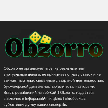
Obzorro не организует игры на реальные или
виртуальные деньги, не принимает оплату ставок и не
взимает платежи, связанные с азартной деятельностью,
букмекерской деятельностью или тотализаторами.
Вміст, розміщений на веб-сайті Obzorro, надається
виключно в інформаційних цілях і відображає
суб’єктивну думку наших експертів.