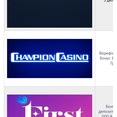
5 депоз
Верифіка
бонус 1
Грн
Бонус
депозиту 
000 ₴ +