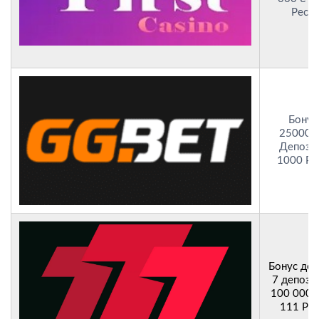
Респі
Бонус
250000
Депозит
1000 Рес
Бонус до 
7 депозит
100 000 ₴
111 Рес