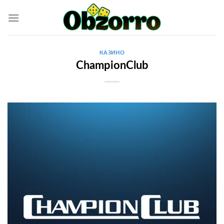
Skip
to
content
КАЗИНО
ChampionClub