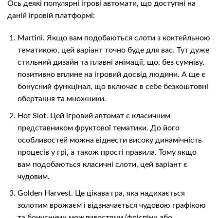
Ось деякі популярні ігрові автомати, що доступні на
даній ігровій платформі:
Martini. Якщо вам подобаються слоти з коктейльною
тематикою, цей варіант точно буде для вас. Тут дуже
стильний дизайн та плавні анімації, що, без сумніву,
позитивно вплине на ігровий досвід людини. А ще є
бонусний функцінал, що включає в себе безкоштовні
обертання та множники.
Hot Slot. Цей ігровий автомат є класичним
представником фруктової тематики. До його
особливостей можна віднести високу динамічність
процесів у грі, а також прості правила. Тому якщо
вам подобаються класичні слоти, цей варіант є
чудовим.
Golden Harvest. Це цікава гра, яка надихається
золотим врожаєм і відзначається чудовою графікою
та бонусними можливостями (фріспіни або