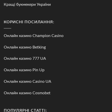
Кращі букмекери України
КОРИСНІ ПОСИЛАННЯ:
Онлайн казино Сhampion Сasino
Онлайн казино Betking
Онлайн казино 777 UA
Онлайн казино Pin Up
Онлайн казино Casino UA
Онлайн казино Cosmobet
ПОПУЛЯРНІ СТАТТІ: