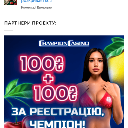
розкривається
у
для
до
Коментарі Вимкнено
покері:
новачків
Що
коли
таке
пас
шоудаун
ПАРТНЕРИ ПРОЕКТУ:
необхідний,
у
а
покері
коли
і
помилково
хто
перший
розкривається