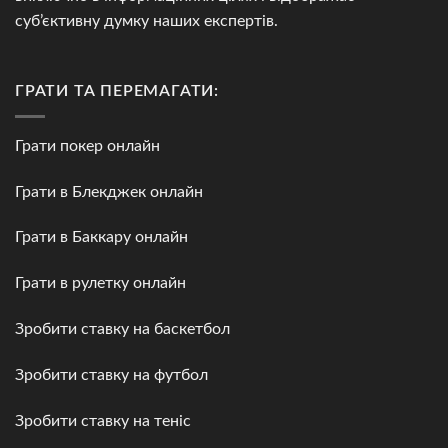
суб’єктивну думку наших експертів.
ГРАТИ ТА ПЕРЕМАГАТИ:
Грати покер онлайн
Грати в Блекджек онлайн
Грати в Баккару онлайн
Грати в рулетку онлайн
Зробити ставку на баскетбол
Зробити ставку на футбол
Зробити ставку на теніс