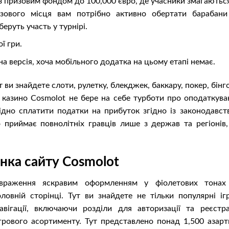
із призовим фондом до 100,000 євро, де учасники змагаютьс
зового місця вам потрібно активно обертати барабани
беруть участь у турнірі.
ї гри.
а версія, хоча мобільного додатка на цьому етапі немає.
 ви знайдете слоти, рулетку, блекджек, баккару, покер, бінг
 казино Cosmolot не бере на себе турботи про оподаткува
ідно сплатити податки на прибуток згідно із законодавст
 приймає повнолітніх гравців лише з держав та регіонів,
нка сайту Cosmolot
 враження яскравим оформленням у фіолетових тонах
овній сторінці. Тут ви знайдете не тільки популярні ігр
вігації, включаючи розділи для авторизації та реєстрац
грового асортименту. Тут представлено понад 1,500 азарт