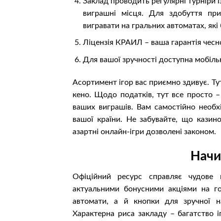
Заклад проводить регулярні турніри 
виграшні місця. Для здобуття при
вигравати на гральних автоматах, які 
Ліцензія КРАИЛ – ваша гарантія чесно
Для вашої зручності доступна мобільн
Асортимент ігор вас приємно здивує. Тут
кено. Щодо податків, тут все просто –
ваших виграшів. Вам самостійно необх
вашої країни. Не забувайте, що казино
азартні онлайн-ігри дозволені законом.
Начи
Офіційний ресурс справляє чудове
актуальними бонусними акціями на гол
автомати, а й кнопки для зручної на
Характерна риса закладу – багатство і