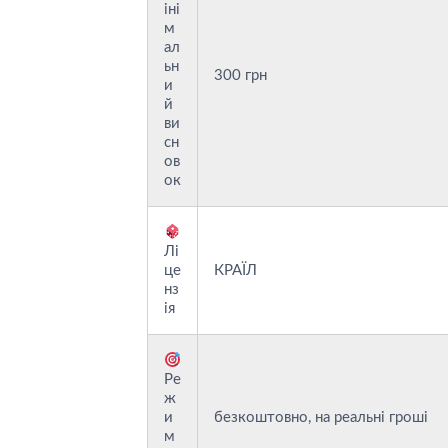
іні
м
ал
ьн
300 грн
и
й
ви
сн
ов
ок
Лі
це
КРАЇЛ
нз
ія
Ре
ж
и
безкоштовно, на реальні гроші
м