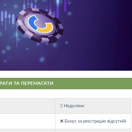
РАТИ ТА ПЕРЕМАГАТИ
 Недоліки:
❌ Бонус за реєстрацію відсутній