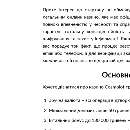
Проте інтерес до стартапу не обме
легальним онлайн казино, яке має офіці
повною впевненістю у чесності та спра
гарантує тотальну конфіденційність 
шифрування та захисту інформації. Якщ
вас порадує той факт, що процес реєст
email або телефон, а для верифікації ак
можливостей повністю відкритий для ва
Основне
Хочете дізнатися про казино Cosmolot т
Зручна валюта – всі операції відтвор
Мінімальний депозит лише 50 гривень,
Вітальний бонус до 130 000 гривень 