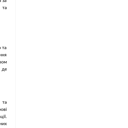
я за
 та
о та
ння
вом
 де
 та
ові
ії.
них