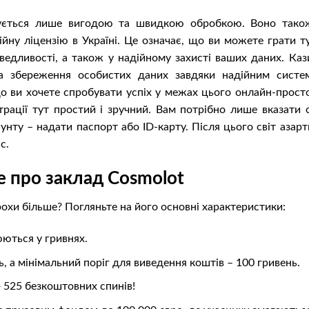
жується лише вигодою та швидкою обробкою. Воно тако
йну ліцензію в Україні. Це означає, що ви можете грати ту
ведливості, а також у надійному захисті ваших даних. Каз
та збереження особистих даних завдяки надійним систе
о ви хочете спробувати успіх у межах цього онлайн-просто
рації тут простий і зручний. Вам потрібно лише вказати с
аунту – надати паспорт або ID-карту. Після цього світ азар
с.
 про заклад Cosmolot
рохи більше? Погляньте на його основні характеристики:
юються у гривнях.
 а мінімальний поріг для виведення коштів – 100 гривень.
+ 525 безкоштовних спинів!