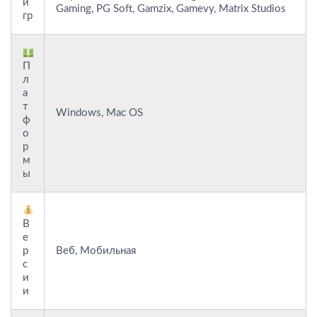
и
Gaming, PG Soft, Gamzix, Gamevy, Matrix Studios
гр
П
л
а
т
Windows, Mac OS
ф
о
р
м
ы
В
е
р
Веб, Мобильная
с
и
и