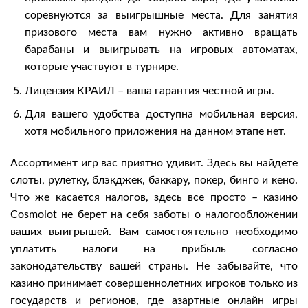
соревнуются за выигрышные места. Для занятия
призового места вам нужно активно вращать
барабаны и выигрывать на игровых автоматах,
которые участвуют в турнире.
Лицензия КРАИЛ – ваша гарантия честной игры.
Для вашего удобства доступна мобильная версия,
хотя мобильного приложения на данном этапе нет.
Ассортимент игр вас приятно удивит. Здесь вы найдете
слоты, рулетку, блэкджек, баккару, покер, бинго и кено.
Что же касается налогов, здесь все просто – казино
Cosmolot не берет на себя заботы о налогообложении
ваших выигрышей. Вам самостоятельно необходимо
уплатить налоги на прибыль согласно
законодательству вашей страны. Не забывайте, что
казино принимает совершеннолетних игроков только из
государств и регионов, где азартные онлайн игры