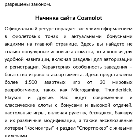
разрешены законом.
Начинка сайта Cosmolot
Официальный ресурс порадует вас ярким оформлением
в фиолетовых тонах и актуальными бонусными
акциями на главной странице. Здесь вы найдете не
только популярные игровые автоматы, но и кнопки для
удобной навигации, включая разделы для авторизации
и регистрации. Характерная особенность заведения –
богатство игрового ассортимента. Здесь представлены
более 1,500 азартных игр от 30 мировых
разработчиков, таких как Microgaming, Thunderkick,
Playson и другие. Вас ждут современные и
классические слоты с бонусами и высокой отдачей,
настольные игры, включая рулетку, блэкджек, баккару
и их различные модификации, а также эксклюзивные
лотереи “Космоигры” и раздел “Спортпокер” с живыми
дилерами.