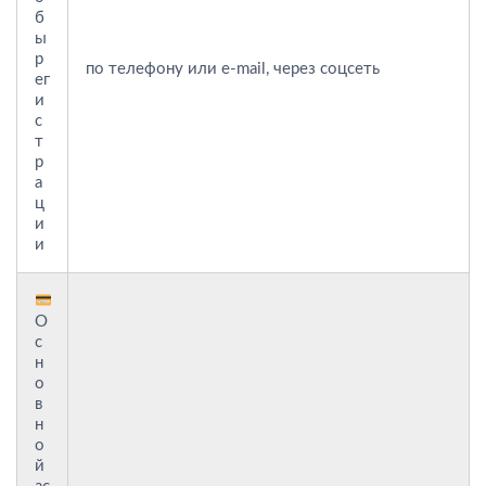
б
ы
р
по телефону или e-mail, через соцсеть
ег
и
с
т
р
а
ц
и
и
О
с
н
о
в
н
о
й