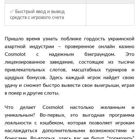
✅ Быстрый ввод и вывод
средств с игрового счета
Пришло время узнать поближе гордость украинской
азартной индустрии – проверенное онлайн казино
Cosmolot с надежным бэкграундом. Это
лицензированное заведение, состоящее из тысячи
привлекательных слотов, масштабных турниров и
щедрых бонусов. Здесь каждый игрок найдет свою
удачу и сможет быстро вывести свои выигрыши, играя
в покер и другие слоты.
Что делает Cosmolot настолько желанным и
уникальным? Во-первых, это выгодная программа
лояльности с кэшбеком, которая позволяет игрокам
наслаждаться дополнительными возможностями и
бонусами. Во-вторых, здесь вас не будут “тормозить”