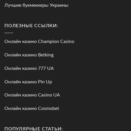
Лучшие букмеккеры Украины
ПОЛЕЗНЫЕ ССЫЛКИ:
Онлайн казино Сhampion Сasino
Онлайн казино Betking
Онлайн казино 777 UA
Онлайн казино Pin Up
Онлайн казино Casino UA
Онлайн казино Cosmobet
ПОПУЛЯРНЫЕ СТАТЬИ: