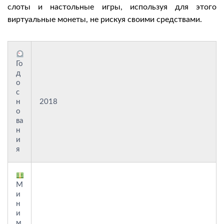
слоты и настольные игры, используя для этого
виртуальные монеты, не рискуя своими средствами.
Го
д
о
с
н
2018
о
ва
н
и
я
М
и
н
и
м