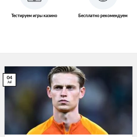
Тестируем игры казино
Бесплатно рекомендуем
04
Jul