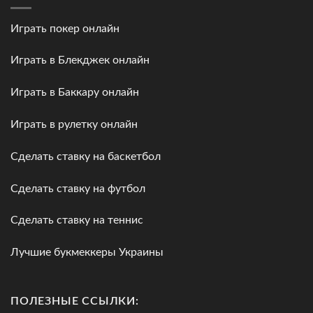
Играть покер онлайн
Играть в Блекджек онлайн
Играть в Баккару онлайн
Играть в рулетку онлайн
Сделать ставку на баскетбол
Сделать ставку на футбол
Сделать ставку на теннис
Лучшие букмеккеры Украины
ПОЛЕЗНЫЕ ССЫЛКИ: