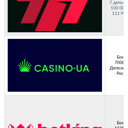
7 депози
100 000 
111 Рес
Бонус
700000
Депозит
Респ
Бонус