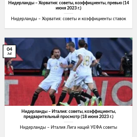
Нидерланды – Хорватия: советы, коэффициенты, превью (14
июня 2023 г.)
Нидерланды – Хорватия: советы и коэффициенты ставок
04
Jul
Нидерланды – Италия: советы, коэффициенты,
предварительный просмотр (18 июня 2023 г.)
Нидерланды – Италия Лига наций УЕФА советы