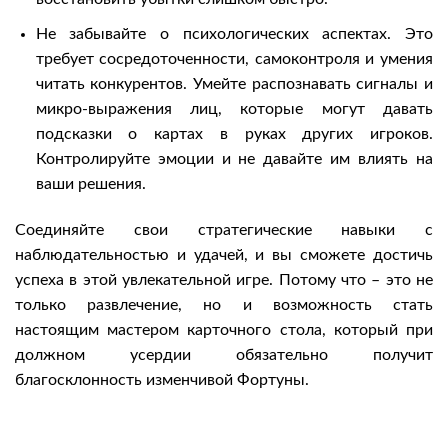
Не забывайте о психологических аспектах. Это
требует сосредоточенности, самоконтроля и умения
читать конкурентов. Умейте распознавать сигналы и
микро-выражения лиц, которые могут давать
подсказки о картах в руках других игроков.
Контролируйте эмоции и не давайте им влиять на
ваши решения.
Соединяйте свои стратегические навыки с
наблюдательностью и удачей, и вы сможете достичь
успеха в этой увлекательной игре. Потому что – это не
только развлечение, но и возможность стать
настоящим мастером карточного стола, который при
должном усердии обязательно получит
благосклонность изменчивой Фортуны.