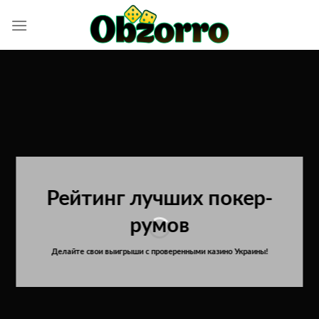
Skip
to
content
Рейтинг лучших покер-
румов
Делайте свои выигрыши с проверенными казино Украины!