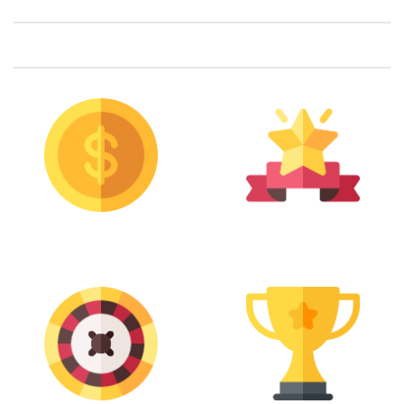
ОСОБЕННОСТИ ПОКЕР-РУМОВ В
РЕЙТИНГЕ
Быстрые выплаты
Легальные казино