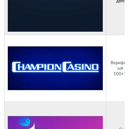
депози
Верифик
ый б
100+100