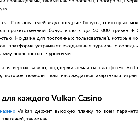
и провайдерами, такими как Spinomenal, Endorphina, Evopla
уху.
таза. Пользователей ждут щедрые бонусы, о которых мо
тся приветственный бонус вплоть до 50 000 гривен + 
стью. Но даже для постоянных пользователей, которые хо
отов, платформа устраивает ежедневные турниры с солидн
амму лояльности с 7 уровнями.
ьная версия казино, поддерживаемая на платформе Andro
, которое позволит вам наслаждаться азартными играм
для каждого Vulkan Casino
казино
Vulkan держит высокую планку по всем параметр
платежей, такие как: