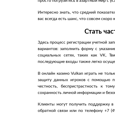
просто погрузитесь в азартный мир с 
Интересно знать, что средний показател
вас всегда есть шанс, что совсем скоро 
Стать час
Здесь процесс регистрации учетной за
вариантов: заполнить форму с указани
социальных сетях, таких как VK, Тв
последующие входы также легко осущес
В онлайн казино Vulkan играть не толь
защиту данных игроков с помощью пр
честность, беспристрастность к то
сохранность личной информации и безо
Клиенты могут получить поддержку в 
обратной связи или по телефону +7 (4