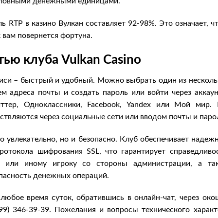
условными денежными единицами.
ь RTP в казино Вулкан составляет 92-98%. Это означает, чт
к вам повернется фортуна.
тью клуба Vulkan Casino
писи – быстрый и удобный. Можно выбрать один из несколь
ем адреса почты и создать пароль или войти через аккаун
иттер, Одноклассники, Facebook, Yandex или Мой мир. 
твляются через социальные сети или вводом почты и паро
ко увлекательно, но и безопасно. Клуб обеспечивает надеж
отокола шифрования SSL, что гарантирует справедливос
му или иному игроку со стороны администрации, а та
пасность денежных операций.
любое время суток, обратившись в онлайн-чат, через око
99) 346-39-39. Пожелания и вопросы технического характ