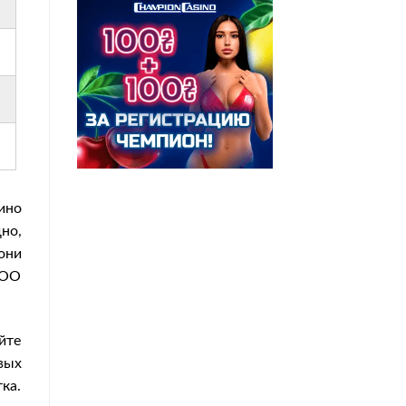
ошибочно
о
ино
но,
они
ООО
йте
вых
ка.