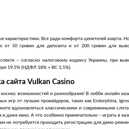
ые характеристики. Все ради комфорта ценителей азарта. Но
о от 50 гривен для депозита и от 200 гривен для выво
спекте – согласно налоговому кодексу Украины, при выв
ере 19,5% (НДФЛ 18% + ВС 1,5%).
а сайта Vulkan Casino
 космос возможностей и разнообразия! В лобби онлайн каз
х игр от лучших провайдеров, таких как Endorphina, Igroso
можете вдохновляться классическими и современными слота
 и даже кено. А что особенно примечательно – играть в каз
 Вам не потребуется проходить регистрацию для демо-режим