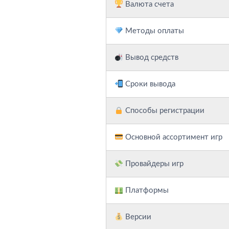
Валюта счета
Методы оплаты
Вывод средств
Сроки вывода
Способы регистрации
Основной ассортимент игр
Провайдеры игр
Платформы
Версии