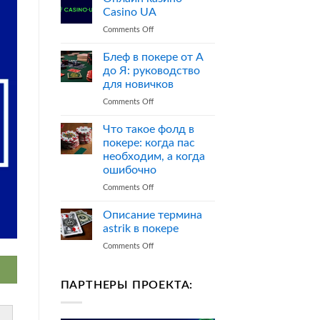
Cosmobet
Casino UA
on
Comments Off
Онлайн
казино
Блеф в покере от А
Casino
до Я: руководство
UA
для новичков
on
Comments Off
Блеф
в
Что такое фолд в
покере
покере: когда пас
от
необходим, а когда
А
ошибочно
до
Я:
on
Comments Off
руководство
Что
для
такое
Описание термина
новичков
фолд
astrik в покере
в
on
Comments Off
покере:
Описание
когда
термина
пас
astrik
ПАРТНЕРЫ ПРОЕКТА:
необходим,
в
а
покере
когда