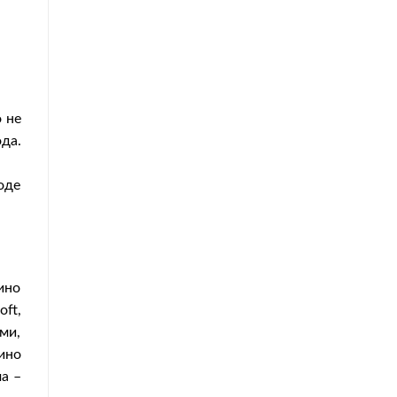
 не
да.
оде
ино
ft,
ми,
ино
а –